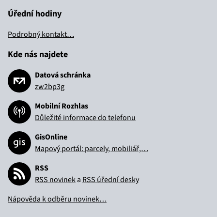
Úřední hodiny
Podrobný kontakt…
Kde nás najdete
Datová schránka
zw2bp3g
Mobilní Rozhlas
Důležité informace do telefonu
GisOnline
Mapový portál: parcely, mobiliář,…
RSS
RSS novinek
a
RSS úřední desky
Nápověda k odběru novinek…