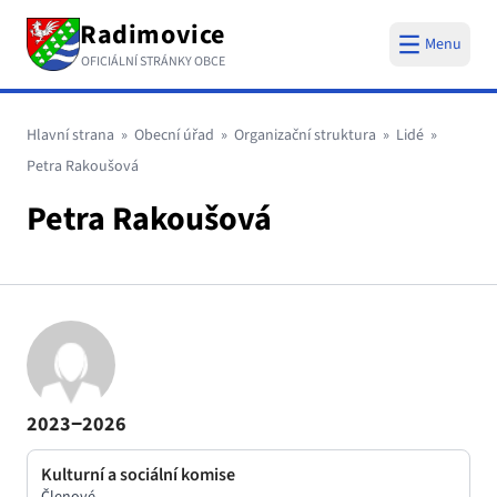
Na obsah
Radimovice
Menu
OFICIÁLNÍ STRÁNKY OBCE
Drobečková navigace
Nacházíte se:
Hlavní strana
Obecní úřad
Organizační struktura
Lidé
Petra Rakoušová
Petra Rakoušová
2023‒2026
Kulturní a sociální komise