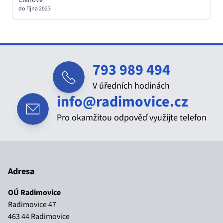
Členové
do října 2023
Kontakt
793 989 494
Telefon
V úředních hodinách
info@radimovice.cz
E-mail
Pro okamžitou odpověď využijte telefon
Adresa
OÚ Radimovice
Radimovice 47
463 44 Radimovice